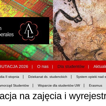
UTACJA 2026
O nas
Dla studentów
Aktual
dia II stopnia
Dziekanat ds. studenckich
System opieki nad 
amorząd Studentów
Wsparcie dla studentów UW
Erasmus
acja na zajęcia i wyrejes