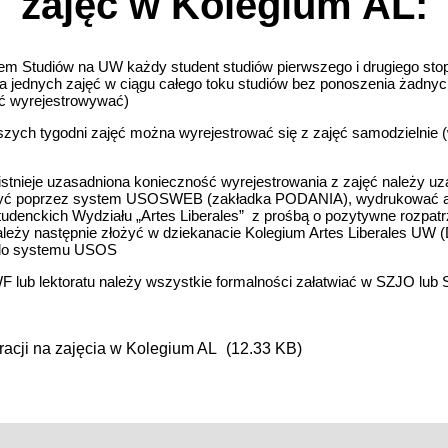
zajęć w Kolegium AL:
em Studiów na UW każdy student studiów pierwszego i drugiego sto
nia jednych zajęć w ciągu całego toku studiów bez ponoszenia żadnyc
jęć wyrejestrowywać)
szych tygodni zajęć można wyrejestrować się z zajęć samodzielnie 
e istnieje uzasadniona konieczność wyrejestrowania z zajęć należy u
żyć poprzez system USOSWEB (zakładka PODANIA), wydrukować a 
tudenckich Wydziału „Artes Liberales” z prośbą o pozytywne rozpatr
leży następnie złożyć w dziekanacie Kolegium Artes Liberales UW (
do systemu USOS
 lub lektoratu należy wszystkie formalności załatwiać w SZJO lub
racji na zajęcia w Kolegium AL
(12.33 KB)