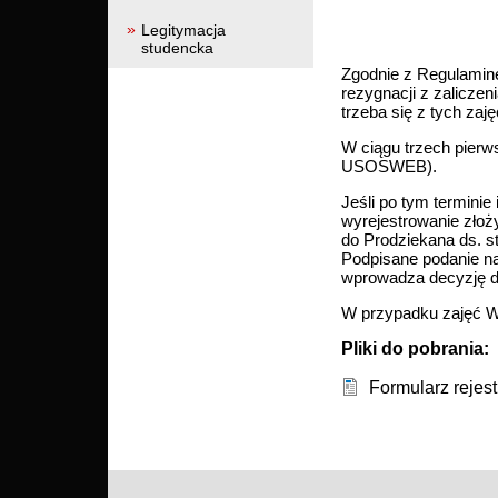
Legitymacja
studencka
Zgodnie z Regulamin
rezygnacji z zalicze
trzeba się z tych za
W ciągu trzech pierw
USOSWEB).
Jeśli po tym termini
wyrejestrowanie zło
do Prodziekana ds. s
Podpisane podanie na
wprowadza decyzję 
W przypadku zajęć WF
Pliki do pobrania:
Formularz rejest