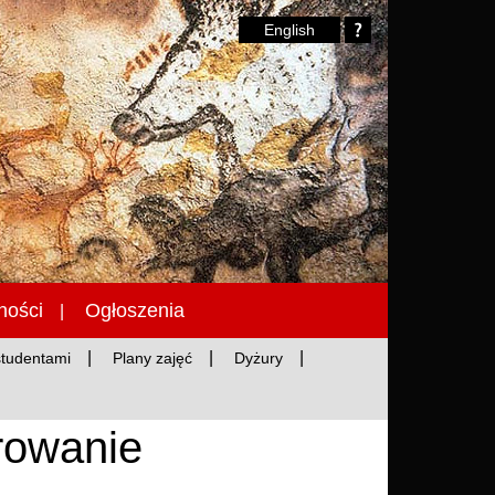
English
ności
Ogłoszenia
studentami
Plany zajęć
Dyżury
trowanie