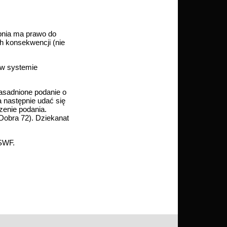
pnia ma prawo do
h konsekwencji (nie
(w systemie
zasadnione podanie o
następnie udać się
zenie podania.
Dobra 72). Dziekanat
 SWF.