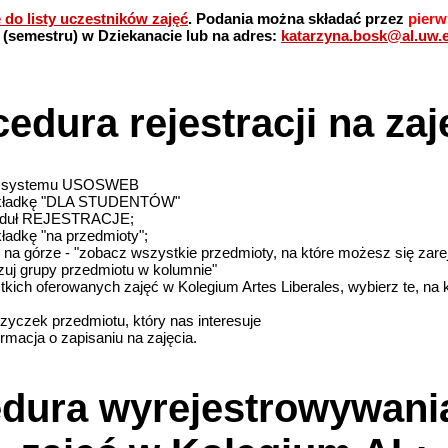
 do listy uczestników zajęć
. Podania można składać przez
pierw
(semestru) w Dziekanacie lub na adres:
katarzyna.bosk@al.uw.e
edura rejestracji na zaj
o systemu USOSWEB
kładkę "DLA STUDENTÓW"
duł REJESTRACJE;
adkę "na przedmioty";
 na górze - "zobacz wszystkie przedmioty, na które możesz się zare
uj grupy przedmiotu w kolumnie"
ich oferowanych zajęć w Kolegium Artes Liberales, wybierz te, na k
zyczek przedmiotu, który nas interesuje
ormacja o zapisaniu na zajęcia.
dura wyrejestrowywania