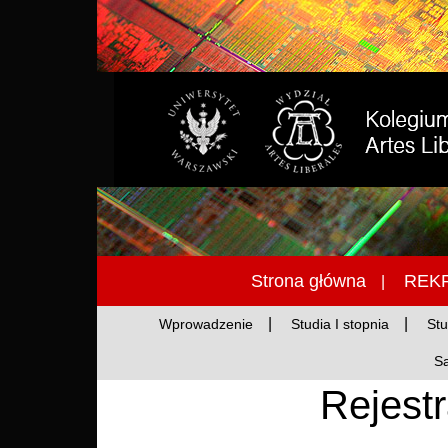
Przejdź do treści
Strona główna
REKR
Wprowadzenie
Studia I stopnia
Stu
S
Rejestr