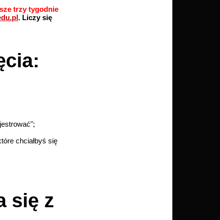
sze trzy tygodnie
du.pl
. Liczy się
ęcia:
jestrować";
tóre chciałbyś się
 się z