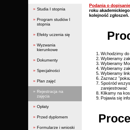
Podania o dopisanie
Studia I stopnia
roku akademickiego 
kolejność zgłoszeń.
Program studiów I
stopnia
Proc
Efekty uczenia się
Wyzwania
kierunkowe
Wchodzimy d
Wybieramy za
Dokumenty
Wybieramy Mo
Wybieramy zakł
Specjalności
Wybieramy link
Zaznacz "pokaz
Plan zajęć
Spośród wszystk
zarejestrować
Rejestracja na
Klikamy na kos
zajęcia
Pojawia się inf
Opłaty
Proce
Przed dyplomem
Formularze i wnioski